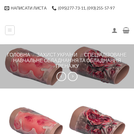
Skip
НАПИСАТИ ЛИСТА
(095)277-73-11, (093)255-57-97
to
content
ГОЛОВНА
/
ЗАХИСТ УКРАЇНИ
/
СПЕЦІАЛІЗОВАНЕ
НАВЧАЛЬНЕ ОБЛАДНАННЯ ТА ОБЛАДНАННЯ
ТРЕНАЖУ