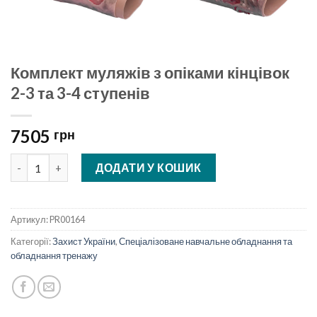
Комплект муляжів з опіками кінцівок
2-3 та 3-4 ступенів
7505
грн
Комплект муляжів з опіками кінцівок 2-3 та 3-4 ступенів кільк
ДОДАТИ У КОШИК
Артикул:
PR00164
Категорії:
Захист України
,
Спеціалізоване навчальне обладнання та
обладнання тренажу