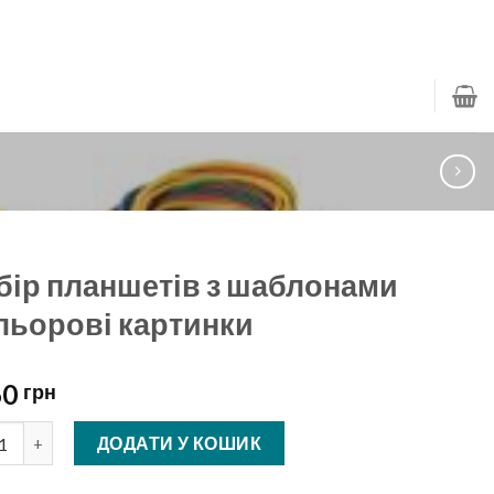
бір планшетів з шаблонами
льорові картинки
60
грн
 планшетів з шаблонами Кольорові картинки кількість
ДОДАТИ У КОШИК