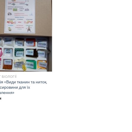
 БІОЛОГІЇ
ія «Види тканин та ниток,
 сировини для їх
влення»
н