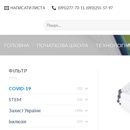
Skip
НАПИСАТИ ЛИСТА
(095)277-73-11, (093)255-57-97
to
content
Шукати:
ГОЛОВНА
/
ПОЧАТКОВА ШКОЛА
/
ТЕХНОЛОГІЧ
ФІЛЬТР
COVID-19
(31)
STEM
(26)
Захист України
(296)
Інклюзія
(27)