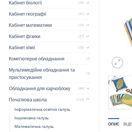
Кабінет біології
(74)
Кабінет географії
(91)
Кабінет математики
(19)
Кабінет фізики
(37)
Кабінет хімії
(18)
Комп'ютерне обладнання
(7)
Мультимедійне обладнання та
(5)
пристосування
Обладнання для харчоблоку
(44)
Початкова школа
(114)
Інформатична освітня галузь
Іншомовна галузь
ОПИС
ВІДГ
Математична галузь