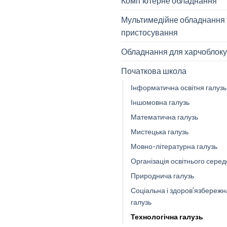
Комп'ютерне обладнання
Мультимедійне обладнання 
пристосування
Обладнання для харчоблоку
Початкова школа
Інформатична освітня галузь
Іншомовна галузь
Математична галузь
Мистецька галузь
Мовно-літературна галузь
Організація освітнього сере
Природнича галузь
Соціальна і здоров’язбережн
галузь
Технологічна галузь