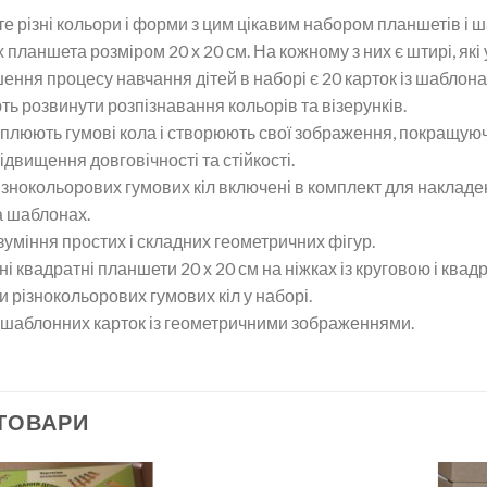
е різні кольори і форми з цим цікавим набором планшетів і 
 планшета розміром 20 х 20 см. На кожному з них є штирі, які
ення процесу навчання дітей в наборі є 20 карток із шаблон
ь розвинути розпізнавання кольорів та візерунків.
іплюють гумові кола і створюють свої зображення, покращуючи
ідвищення довговічності та стійкості.
ізнокольорових гумових кіл включені в комплект для накладе
а шаблонах.
уміння простих і складних геометричних фігур.
і квадратні планшети 20 х 20 см на ніжках із круговою і квад
и різнокольорових гумових кіл у наборі.
0 шаблонних карток із геометричними зображеннями.
 ТОВАРИ