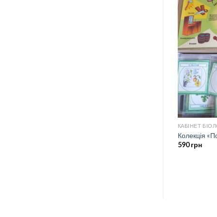
КАБІНЕТ БІОЛ
Колекція «П
590
грн