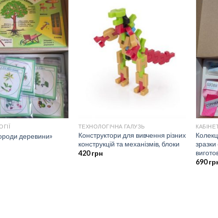
ОГІЇ
ТЕХНОЛОГІЧНА ГАЛУЗЬ
КАБІНЕТ
Конструктори для вивчення різних
Колекц
ороди деревини»
конструкцій та механізмів, блоки
зразки
вигото
420
грн
690
гр