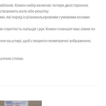
шаблонів. Кожен набір включає чотири двосторонніх
 утворюють коло або решітку.
ами, які поряд із різнокольоровими гумовими колами
 спритність пальців і рук. Кожен планшет має ніжки по
ння на штирі, щоб створити геометричні зображення,
ратною сіткою.