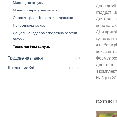
Мистецька галузь
Досліджуйт
Мовно-літературна галузь
квадратних
Організація освітнього середовища
Для поліпш
допомагают
Природнича галузь
Діти прикр
Соціальна і здоров’язбережна освітня
кутах для п
галузь
4 набори р
Технологічна галузь
показані н
Трудове навчання
Формує роз
(22)
Двосторонн
Шкільні меблі
(18)
4 комплект
Набір із 2
СХОЖІ