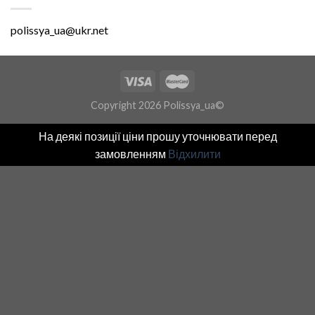
polissya_ua@ukr.net
Copyright 2026 Polissya_ua©
На деякі позиції ціни прошу уточнювати перед
замовленням
Відхилити