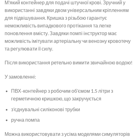
М’який контейнер для подачі штучної крові. Зручний у
використанні завдяки двом універсальним кріпленням
для підвішування. Кришка з різьбою гарантує
неможливість випадкового протікання та легке
поновлення вмісту. Завдяки помпі інструктор має
можливість імітувати артеріальну чи венозну кровотечу
та регулювати її силу.
Після використання ретельно вимити звичайною водою!
У замовленні:
ПВХ-контейнер з робочим об’ємом 1.5 літри з
герметичною кришкою, що закручується
з’єднувальні силіконові трубки
ручна помпа
Можна використовувати з усіма моделями симуляторів