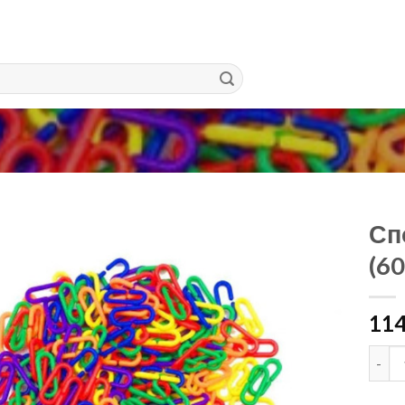
Сп
(6
11
Сполу