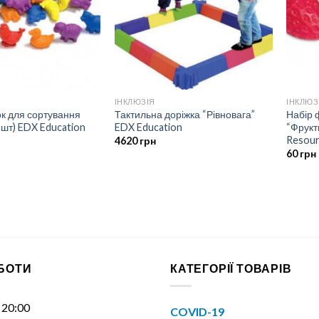
ІНКЛЮЗІЯ
ІНКЛЮЗ
ок для сортування
Тактильна доріжка “Рівновага”
Набір 
 шт) EDX Education
EDX Education
“Фрукт
Resou
4620
грн
60
грн
ОБОТИ
КАТЕГОРІЇ ТОВАРІВ
- 20:00
COVID-19