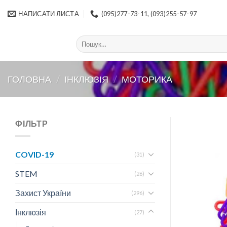
Skip
НАПИСАТИ ЛИСТА
(095)277-73-11, (093)255-57-97
to
content
Шукати:
ГОЛОВНА
/
ІНКЛЮЗІЯ
/
МОТОРИКА
ФІЛЬТР
COVID-19
(31)
STEM
(26)
Захист України
(296)
Інклюзія
(27)