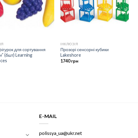
ІЯ
ІНКЛЮЗІЯ
фігурок для сортування
Прозорі сенсорні кубики
и” (6шт) Learning
Lakeshore
rces
1740
грн
E-MAIL
polissya_ua@ukr.net