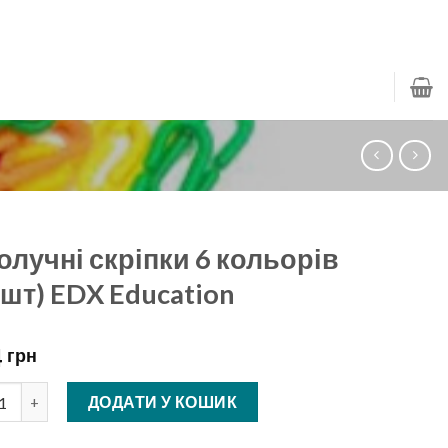
олучні скріпки 6 кольорів
0шт) EDX Education
4
грн
чні скріпки 6 кольорів (60шт) EDX Education кількість
ДОДАТИ У КОШИК