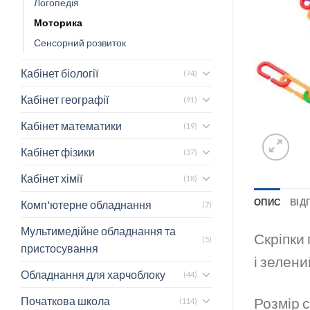
Логопедія
Моторика
Сенсорний розвиток
Кабінет біології
(74)
Кабінет географії
(91)
Кабінет математики
(19)
Кабінет фізики
(37)
Кабінет хімії
(18)
ОПИС
ВІДГ
Комп'ютерне обладнання
(7)
Мультимедійне обладнання та
Скріпки
(5)
пристосування
і зелени
Обладнання для харчоблоку
(44)
Розмір с
Початкова школа
(114)