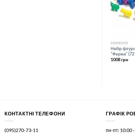
ІНКЛЮЗІЯ
ІНКЛЮЗІЯ
 Набір
Трубочка для дихальної
Набір фігур
Education
гімнастики MiDeer Toys
“Ферма” (72
114
грн
1008
грн
КОНТАКТНІ ТЕЛЕФОНИ
ГРАФІК Р
(095)270-73-11
пн-пт: 10:00 