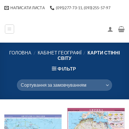
Skip
НАПИСАТИ ЛИСТА
(095)277-73-11, (093)255-57-97
to
content
ГОЛОВНА
/
КАБІНЕТ ГЕОГРАФІЇ
/
КАРТИ СТІННІ
СВІТУ
ФІЛЬТР