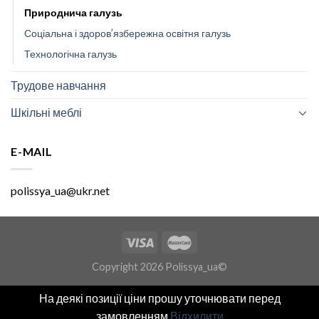
Природнича галузь
Соціальна і здоров’язбережна освітня галузь
Технологічна галузь
Трудове навчання
Шкільні меблі
E-MAIL
polissya_ua@ukr.net
Copyright 2026 Polissya_ua©
На деякі позиції ціни прошу уточнювати перед
замовленням
Відхилити