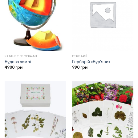
КАБІНЕТ ГЕОГРАФІЇ
ГЕРБАРІЇ
Будова землі
Гербарій «Бур’яни»
4900
грн
990
грн