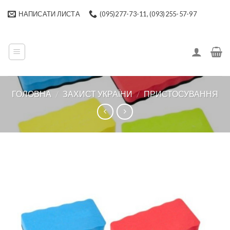
Skip
НАПИСАТИ ЛИСТА
(095)277-73-11, (093)255-57-97
to
content
ГОЛОВНА
/
ЗАХИСТ УКРАЇНИ
/
ПРИСТОСУВАННЯ