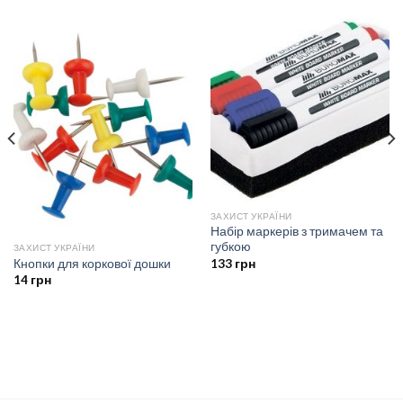
ЗАХИСТ УКРАЇНИ
Набір маркерів з тримачем та
губкою
ЗАХИСТ УКРАЇНИ
Кнопки для коркової дошки
133
грн
14
грн