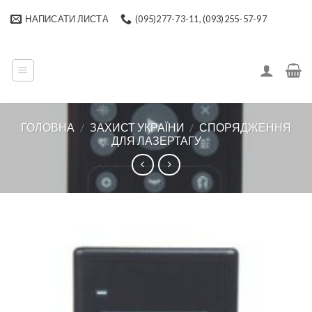
Skip
НАПИСАТИ ЛИСТА
(095)277-73-11, (093)255-57-97
to
content
ГОЛОВНА
/
ЗАХИСТ УКРАЇНИ
/
СПОРЯДЖЕННЯ
ДЛЯ ЛАЗЕРТАГУ