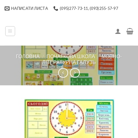
Skip
НАПИСАТИ ЛИСТА
(095)277-73-11, (093)255-57-97
to
content
ГОЛОВНА
/
ПОЧАТКОВА ШКОЛА
/
МОВНО-
ЛІТЕРАТУРНА ГАЛУЗЬ