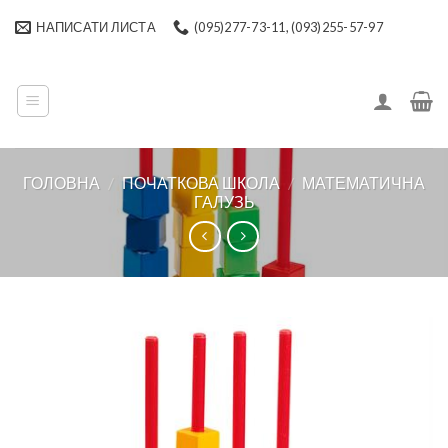
Skip
НАПИСАТИ ЛИСТА
(095)277-73-11, (093)255-57-97
to
content
ГОЛОВНА
/
ПОЧАТКОВА ШКОЛА
/
МАТЕМАТИЧНА
ГАЛУЗЬ