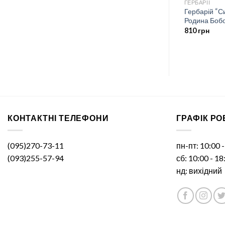
БАРЕЛЬЄФНІ МОДЕЛІ
ГЕРБАРІЇ
Гербарій “С
Внутрішня будова хруща
Родина Бобов
2000
грн
810
грн
КОНТАКТНІ ТЕЛЕФОНИ
ГРАФІК Р
(095)270-73-11
пн-пт: 10:00 
(093)255-57-94
сб: 10:00 - 18
нд: вихідний