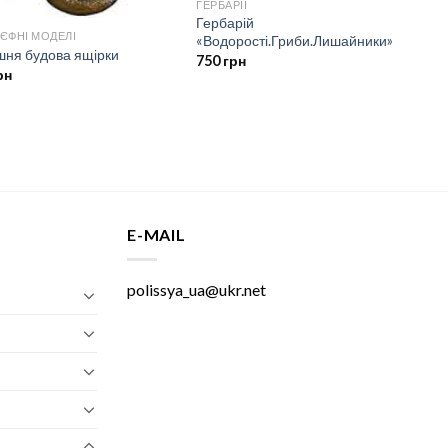
ГЕРБАРІЇ
Гербарій
ЄФНІ МОДЕЛІ
«Водорості.Гриби.Лишайники»
шня будова ящірки
750
грн
рн
E-MAIL
polissya_ua@ukr.net