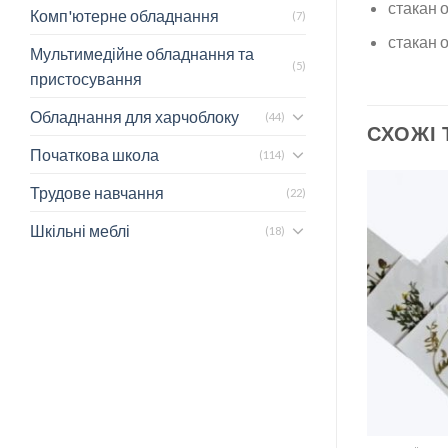
стакан 
Комп'ютерне обладнання
(7)
стакан 
Мультимедійне обладнання та
(5)
пристосування
Обладнання для харчоблоку
(44)
СХОЖІ
Початкова школа
(114)
Трудове навчання
(22)
Шкільні меблі
(18)
І
 риби