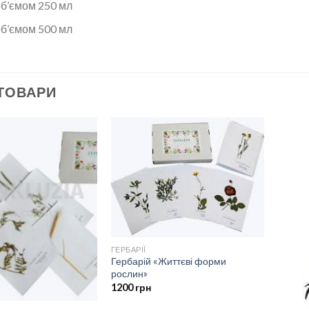
об’ємом 250 мл
об’ємом 500 мл
 ТОВАРИ
ГЕРБАРІЇ
Гербарій «Життєві форми
рослин»
1200
грн