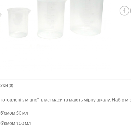
УКИ (0)
готовлені з міцної пластмаси та мають мірну шкалу. Набір міс
об’ємом 50 мл
об’ємом 100 мл