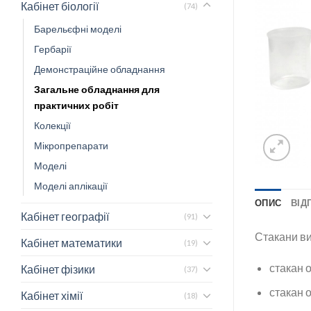
Кабінет біології
(74)
Барельєфні моделі
Гербарії
Демонстраційне обладнання
Загальне обладнання для
практичних робіт
Колекції
Мікропрепарати
Моделі
Моделі аплікації
ОПИС
ВІДГ
Кабінет географії
(91)
Стакани ви
Кабінет математики
(19)
стакан 
Кабінет фізики
(37)
стакан 
Кабінет хімії
(18)