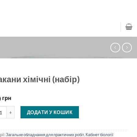
кани хімічні (набір)
0
грн
ни хімічні (набір) кількість
ДОДАТИ У КОШИК
рії:
Загальне обладнання для практичних робіт
,
Кабінет біології