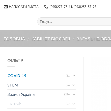
Skip
НАПИСАТИ ЛИСТА
(095)277-73-11, (093)255-57-97
to
content
Шукати:
ГОЛОВНА
/
КАБІНЕТ БІОЛОГІЇ
/
ЗАГАЛЬНЕ ОБЛ
ФІЛЬТР
COVID-19
(31)
STEM
(26)
Захист України
(296)
Інклюзія
(27)