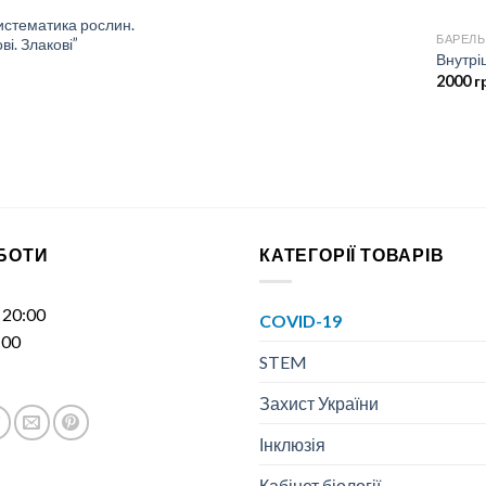
истематика рослин.
БАРЕЛЬ
і. Злакові”
Внутрі
2000
г
ОБОТИ
КАТЕГОРІЇ ТОВАРІВ
- 20:00
COVID-19
:00
STEM
Захист України
Інклюзія
Кабінет біології