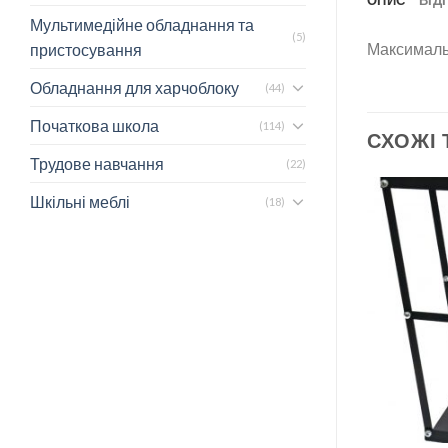
ОПИС
ВІДГ
Мультимедійне обладнання та
(5)
Максимальн
пристосування
Обладнання для харчоблоку
(44)
Початкова школа
(114)
СХОЖІ
Трудове навчання
(22)
Шкільні меблі
(18)
КАБІНЕТ МАТЕМАТИКИ
на
Метр демонстраційний
672
грн