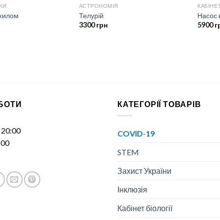
КИ
АСТРОНОМІЯ
КАБІНЕ
ахилом
Телурій
Насос 
3300
грн
5900
г
ОБОТИ
КАТЕГОРІЇ ТОВАРІВ
- 20:00
COVID-19
:00
STEM
Захист України
Інклюзія
Кабінет біології