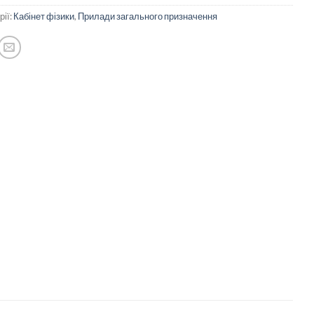
рії:
Кабінет фізики
,
Прилади загального призначення