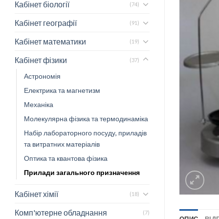
Кабінет біології
(74)
Кабінет географії
(91)
Кабінет математики
(19)
Кабінет фізики
(37)
Астрономія
Електрика та магнетизм
Механіка
Молекулярна фізика та термодинаміка
Набір лабораторного посуду, приладів
та витратних матеріалів
Оптика та квантова фізика
Прилади загального призначення
Кабінет хімії
(18)
Комп'ютерне обладнання
(7)