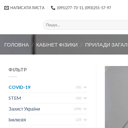
Skip
НАПИСАТИ ЛИСТА
(095)277-73-11, (093)255-57-97
to
content
Шукати:
ГОЛОВНА
/
КАБІНЕТ ФІЗИКИ
/
ПРИЛАДИ ЗАГА
ФІЛЬТР
COVID-19
(31)
STEM
(26)
Захист України
(296)
Інклюзія
(27)