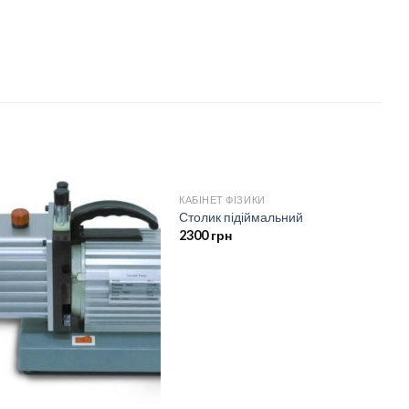
КАБІНЕТ ФІЗИКИ
Столик підіймальний
2300
грн