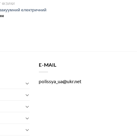
Т ФІЗИКИ
вакуумний електричний
рн
E-MAIL
polissya_ua@ukr.net