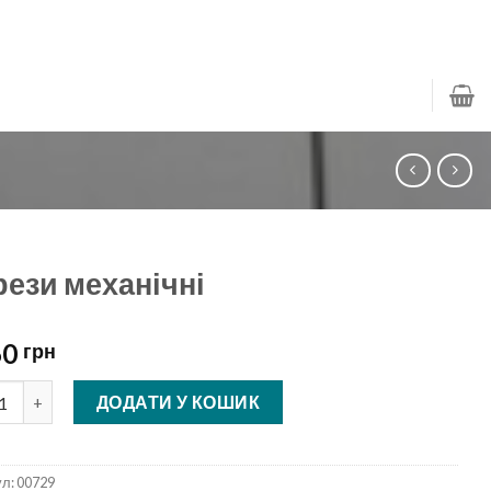
рези механічні
60
грн
и механічні кількість
ДОДАТИ У КОШИК
ул:
00729