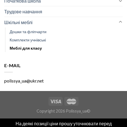
Початкова школа
Трудове навчання
Шкільні меблі
Дошки та фліпчарти
Комплекти учнівські
Меблі для класу
E-MAIL
polissya_ua@ukr.net
Copyright 2026 Polissya_ua©
На деякі позиції ціни прошу уточнювати перед