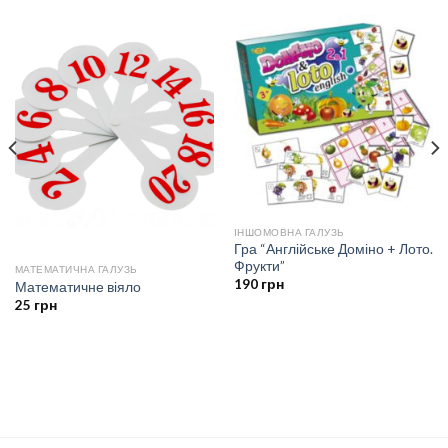
ІНШОМОВНА ГАЛУЗЬ
Гра “Англійське Доміно + Лото.
Фрукти”
МАТЕМАТИЧНА ГАЛУЗЬ
190
грн
Математичне віяло
25
грн