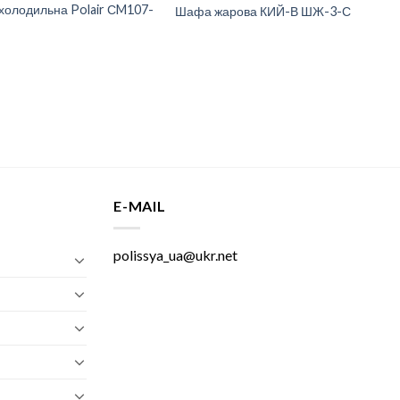
олодильна Polair СM107-
Шафа жарова КИЙ-В ШЖ-3-С
E-MAIL
polissya_ua@ukr.net