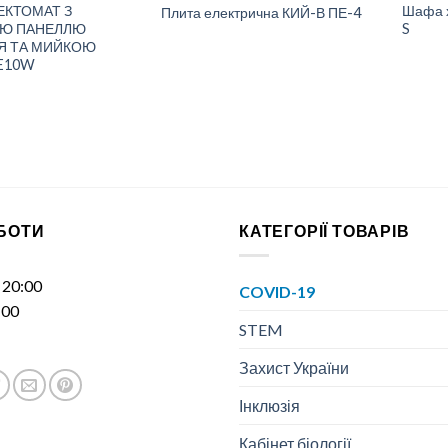
КТОМАТ З
Шафа х
Плита електрична КИЙ-В ПЕ-4
Ю ПАНЕЛЛЮ
S
Я ТА МИЙКОЮ
E10W
ОБОТИ
КАТЕГОРІЇ ТОВАРІВ
- 20:00
COVID-19
:00
STEM
Захист України
Інклюзія
Кабінет біології