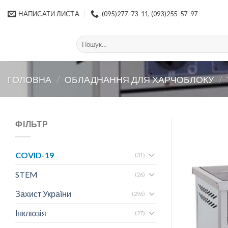
Skip
НАПИСАТИ ЛИСТА
(095)277-73-11, (093)255-57-97
to
content
Шукати:
ГОЛОВНА
/
ОБЛАДНАННЯ ДЛЯ ХАРЧОБЛОКУ
/
ФІЛЬТР
COVID-19
(31)
STEM
(26)
Захист України
(296)
Інклюзія
(27)