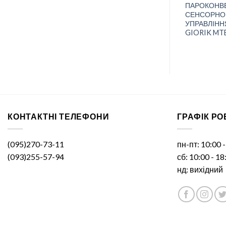
Прилавок для столових приладів
ПАРОКОНВЕ
а КИЙ-В ПЕ-6
КИЙ-В ПСП-600 Класик
СЕНСОРНО
УПРАВЛІНН
GIORIK MT
КОНТАКТНІ ТЕЛЕФОНИ
ГРАФІК Р
(095)270-73-11
пн-пт: 10:00 
(093)255-57-94
сб: 10:00 - 18
нд: вихідний