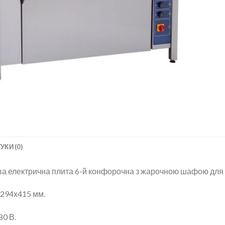
УКИ (0)
 електрична плита 6-й конфорочна з жарочною шафою для їд
 294х415 мм.
80 В.