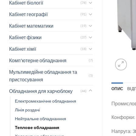
Кабінет біології
(74)
Кабінет географії
(91)
Кабінет математики
(19)
Кабінет фізики
(37)
Кабінет хімії
(18)
Комп'ютерне обладнання
(7)
Мультимедійне обладнання та
(5)
пристосування
ОПИС
ВІДГ
Обладнання для харчоблоку
(44)
Електромеханічне обладнання
Промислова
Лінія роздачі
Конфорки:
Нейтральне обладнанння
Теплове обладнання
Напруга: 3