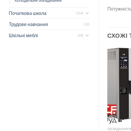
Холодильне обладнання
Потужність
Початкова школа
(114)
Трудове навчання
(22)
СХОЖІ
Шкільні меблі
(18)
ХАРЧОБЛОКУ
ОБЛАДНАННЯ ДЛЯ ХАРЧОБЛОКУ
ОБЛАДНАННЯ