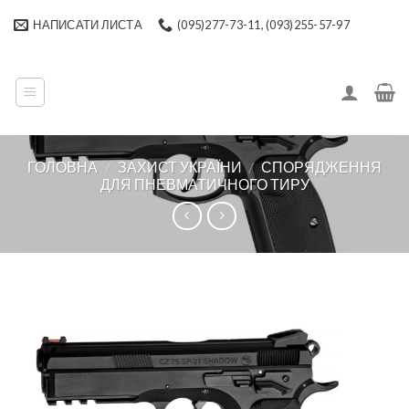
Skip
НАПИСАТИ ЛИСТА
(095)277-73-11, (093)255-57-97
to
content
ГОЛОВНА
/
ЗАХИСТ УКРАЇНИ
/
СПОРЯДЖЕННЯ
ДЛЯ ПНЕВМАТИЧНОГО ТИРУ