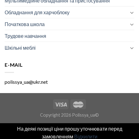
Мультимедійне обладнання та пристосування
Обладнання для харчоблоку
Початкова школа
Трудове навчання
Шкільні меблі
E-MAIL
polissya_ua@ukr.net
Copyright 2026 Polissya_ua©
На деякі позиції ціни прошу уточнювати перед
замовленням
Відхилити