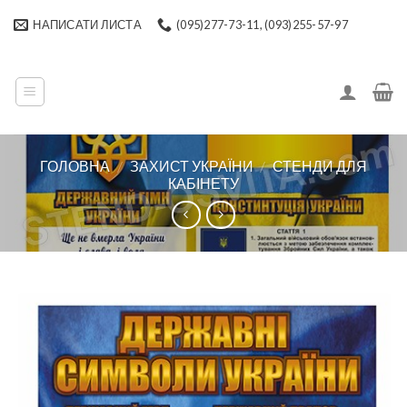
Skip
НАПИСАТИ ЛИСТА
(095)277-73-11, (093)255-57-97
to
content
ГОЛОВНА
/
ЗАХИСТ УКРАЇНИ
/
СТЕНДИ ДЛЯ
КАБІНЕТУ