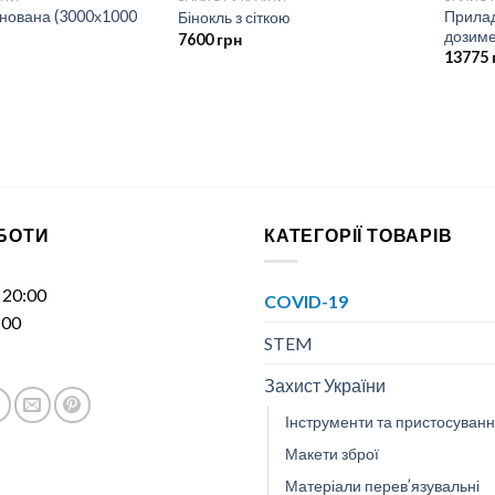
нована (3000х1000
Прилад
Бінокль з сіткою
дозиме
7600
грн
13775
ОБОТИ
КАТЕГОРІЇ ТОВАРІВ
- 20:00
COVID-19
:00
STEM
Захист України
Інструменти та пристосуван
Макети зброї
Матеріали перев’язувальні