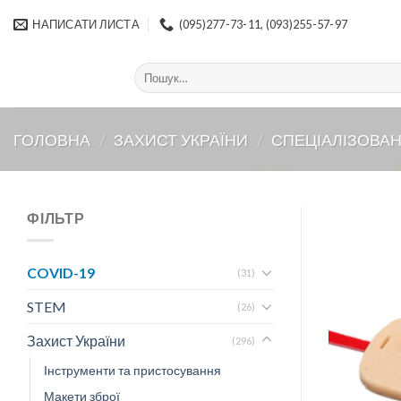
Skip
НАПИСАТИ ЛИСТА
(095)277-73-11, (093)255-57-97
to
content
Шукати:
ГОЛОВНА
/
ЗАХИСТ УКРАЇНИ
/
СПЕЦІАЛІЗОВА
ФІЛЬТР
COVID-19
(31)
STEM
(26)
Захист України
(296)
Інструменти та пристосування
Макети зброї