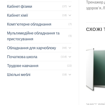
Тренажер д
Кабінет фізики
(37)
здоровʼя. 
Кабінет хімії
(18)
Комп'ютерне обладнання
(7)
СХОЖІ
Мультимедійне обладнання та
(5)
пристосування
Обладнання для харчоблоку
(44)
Початкова школа
(114)
Трудове навчання
(22)
Шкільні меблі
(18)
ЗАХИСТ УКРАЇНИ
ЗАХИСТ УКРА