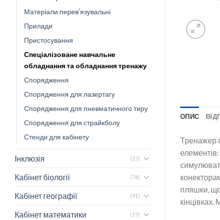
Матеріали перев’язувальні
Прилади
Пристосування
Спеціалізоване навчальне
обладнання та обладнання тренажу
Спорядження
Спорядження для лазертагу
Спорядження для пневматичного тиру
ОПИС
ВІДГ
Спорядження для страйкболу
Стенди для кабінету
Тренажер п
елементів:
Інклюзія
(27)
симулювати
Кабінет біології
конекторам
(74)
пляшки, що
Кабінет географії
(91)
кінцівках.
Кабінет математики
(19)