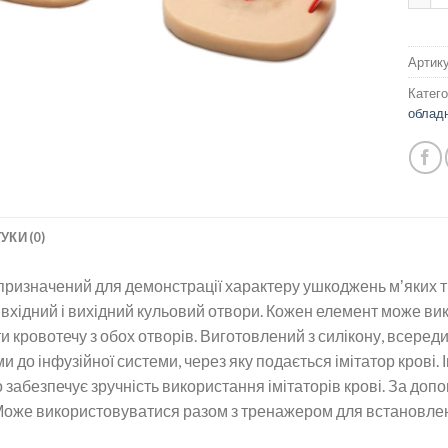
Артик
Катего
облад
УКИ (0)
ризначений для демонстрації характеру ушкоджень мʼяких т
 вхідний і вихідний кульовий отвори. Кожен елемент може ви
 кровотечу з обох отворів. Виготовлений з силікону, всеред
и до інфузійної системи, через яку подається імітатор крові
 забезпечує зручність використання імітаторів крові. За доп
 Може використовуватися разом з тренажером для встановлен