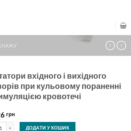
РЕНАЖУ
татори вхідного і вихідного
ворів при кульовому пораненні
симуляцією кровотечі
26
грн
тори вхідного і вихідного отворів при кульовому пораненні з с
ДОДАТИ У КОШИК