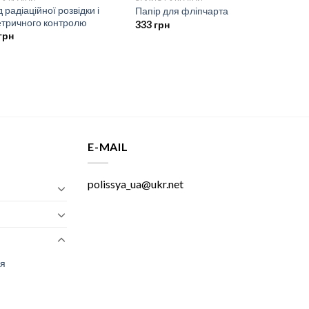
 радіаційної розвідки і
Папір для фліпчарта
тричного контролю
333
грн
грн
E-MAIL
polissya_ua@ukr.net
ня