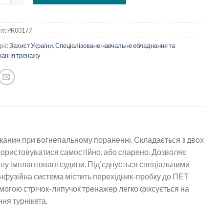
ул:
PR00177
рії:
Захист України
,
Спеціалізоване навчальне обладнання та
нання тренажу
канин при вогнепальному пораненні. Складається з двох
користовуватися самостійно, або спарено. Дозволяє
ину імплантовані судини. Підʼєднується спеціальними
. Інфузійна система містить перехідник-пробку до ПЕТ
омогою стрічок-липучок тренажер легко фіксується на
ня турнікета.