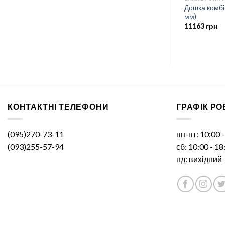
маркерна
Дошка комбі
Бінокль
мм)
3800
грн
11163
грн
КОНТАКТНІ ТЕЛЕФОНИ
ГРАФІК Р
(095)270-73-11
пн-пт: 10:00 
(093)255-57-94
сб: 10:00 - 18
нд: вихідний