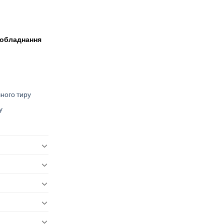
 обладнання
ного тиру
у