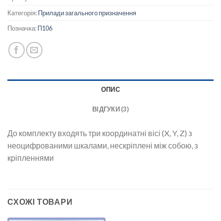
Категорія:
Прилади загального призначення
Позначка:
П106
ОПИС
ВІДГУКИ (3)
До комплекту входять три координатні вісі (X, Y, Z) з
неоцифрованими шкалами, нескріплені між собою, з
кріпленнями
СХОЖІ ТОВАРИ