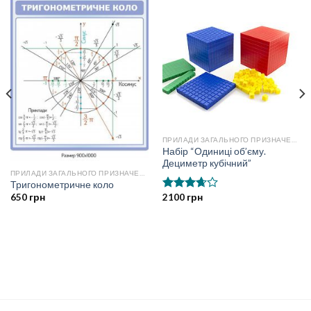
ПРИЛАДИ ЗАГАЛЬНОГО ПРИЗНАЧЕННЯ
Набір “Одиниці об’єму.
Дециметр кубічний”
ПРИЛАДИ ЗАГАЛЬНОГО ПРИЗНАЧЕННЯ
Тригонометричне коло
2100
грн
650
грн
Оцінено
в
3.67
з
5